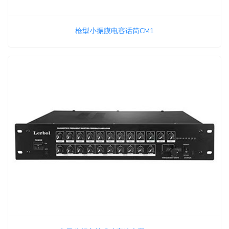
枪型小振膜电容话筒CM1