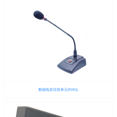
鹅颈电容话筒单元859QL