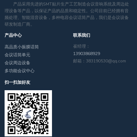
产品采用先进的SMT贴片生产工艺制造会议音响系统及周边处
理设备等产品，以保证产品的品质和稳定性。公司目前已经拥有音
频处理、智能混音设备，多种电容会议话筒产品，我们是会议设备
研发制造厂商。
产品中心
联系我们
崔经理：
高品质小振膜话筒
13903868929
会议话筒单元
邮箱：383190530@qq.com
会议周边设备
多功能会议中心
扫一扫加好友